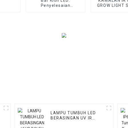
Bar Klon LED:
KAWALAN IR 
Penyelesaian
GROW LIGHT 
Pencahayaan
BEBA
Berkualiti Tinggi untuk
Sayuran/buah
&
LAMPU TUMBUH LED
D
BERASINGAN UV IR
BOLEH DILIPAT