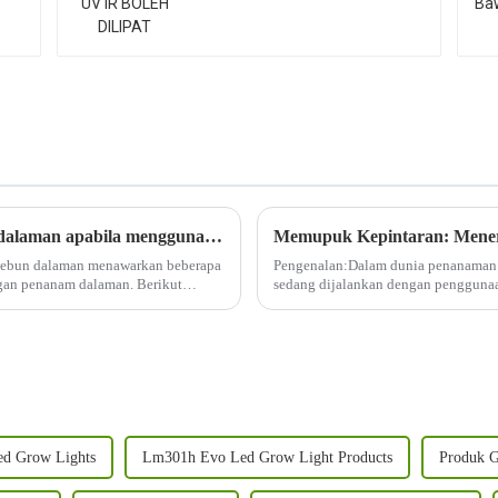
Apakah kelebihan yang dialami berkebun dalaman apabila menggunakan lampu tumbuh LED 1000W?
ebun dalaman menawarkan beberapa
Pengenalan:Dalam dunia penanaman t
ngan penanam dalaman. Berikut
sedang dijalankan dengan pengguna
memulakan perjalanan untuk memupuk 
ed Grow Lights
Lm301h Evo Led Grow Light Products
Produk 