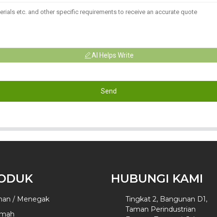
AI Helps Write
Send
ODUK
HUBUNGI KAMI
man / Menegak
Tingkat 2, Bangunan D1,
Taman Perindustrian
umah