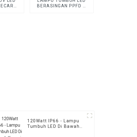
UV LED
LAMPU TUMBUH LED
SECARA
BERASINGAN PPFD &
S
KAWALAN IR UV BOLEH
Cabut
120Watt IP66 - Lampu
Tumbuh LED Di Bawah
Kanopi