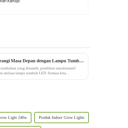
Memupuk Kepintaran: Menerangi Masa Depan dengan Lampu Tumbuh LED
umbuhan yang dinamik, peralihan transformatif
an meluas lampu tumbuh LED. Semasa kita
lebih bijak, bukan sukar...
Grow Light 240w
Produk Indoor Grow Lights