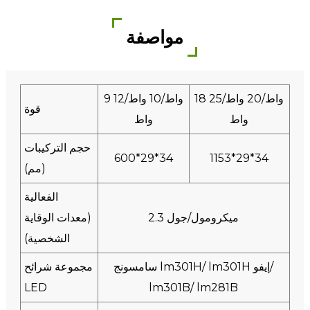
مواصفة
18 واط/20 واط/25
9 واط/10 واط/12
قوة
واط
واط
حجم التركيبات
600*29*34
1153*29*34
(مم)
الفعالية
2.3 ميكرومول/جول
(معدات الوقاية
الشخصية)
سامسونج lm301H/ lm301H إيفو/
مجموعة شرائح
LED
lm301B/ lm281B