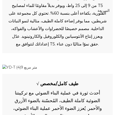
من 9 إلى 25 واط، ويوفر بديلاً مقاومًا للماء لمصابيح T5
الفلورية، بكفاءة أعلى بنسبة 60%. تحتوي كل مجموعة على
شريطين، مما يوفر إضاءة كاملة الطيف، مثالية لنمو النباتات
الداخلية. مصمم خصيصًا للخضراوات والأعشاب والفواكه،
ويعزز إنتاج الأنثوسيانين والكلوروفيل والكاروتينويد. عدّل
إعداداتك لتتوافق مع T5. حقق نموًا مثاليًا دون عناء.
√ طيف كامل/مخصص
أحدث ثورة في عملية البناء الضوئي مع تركيبتنا
الضوئية كاملة الطيف، المُحسّنة بالضوء الأزرق
والأحمر. يُعزز الضوء الأحمر عملية البناء الضوئي،