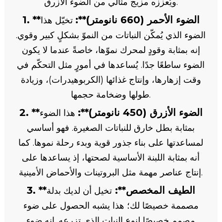
ويُعززه مزيج مثالي من الضوء الأزرق.
1. **الضوء الأحمر (660 نانومتر)**:
تخيّل هذا
الضوء الذي يُمكّن النباتات من النموّ بشكلٍ كبير وقوي.
إنه بمثابة وقودٍ لمحرك نموّها، خاصةً عندما لا يكون
الضوء ساطعًا جدًا. يُساعدها في أمورٍ مثل التحكّم في
وقت إزهارها، وإنتاج غذائها (الكربوهيدرات)، وزيادة
طولها وضخامة حجمها.
2. **الضوء الأزرق (450 نانومتر)**:
هذا الضوء
بمثابة بطل خارق للنباتات الصغيرة. فهو أساسي
لمساعدتها على بناء جذور قوية وبدء رحلة نموها. كما
أنه بمثابة اللبنة الأساسية لصحتها، إذ يساعدها على
إنتاج عناصر مهمة مثل البروتينات والأحماض الأمينية.
3. **الطيف المخصص**:
تخيل أن لديك بدلة
مصممة خصيصًا لك؛ هذا يشبه الحصول على ضوء
مصمم خصيصًا لنوع النبات الذي تزرعه. إنه ضوء