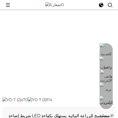
أشرطة استنساخ LED
أشرطة استنساخ LED بقدرة 9 وات إلى 25 وات
للزراعة العمودية والمائية
شريط إضاءة LED مستنسخ للزراعة المائية. يستهلك بكفاءة