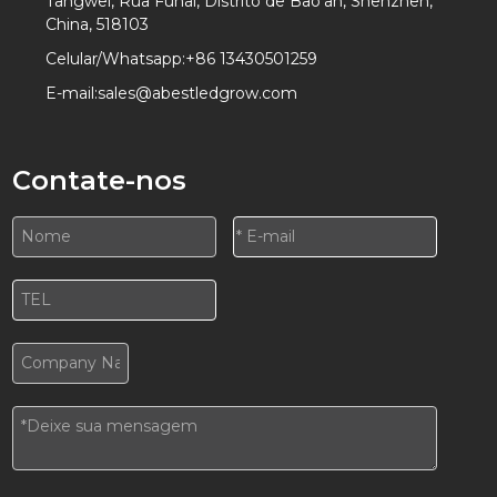
Tangwei, Rua Fuhai, Distrito de Bao'an, Shenzhen,
China, 518103
Celular/Whatsapp:
+86 13430501259
E-mail:
sales@abestledgrow.com
Contate-nos