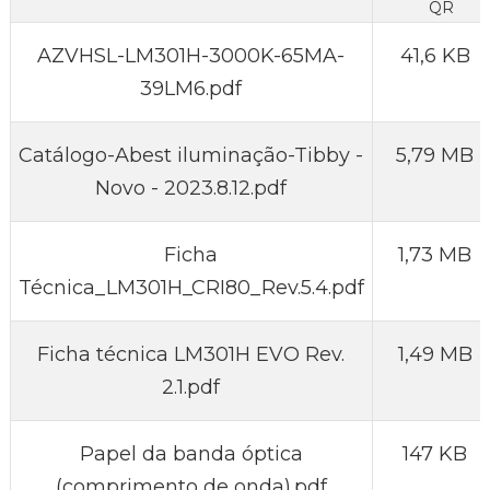
AZVHSL-LM301H-3000K-65MA-
41,6 KB
39LM6.pdf
Catálogo-Abest iluminação-Tibby -
5,79 MB
Novo - 2023.8.12.pdf
Ficha
1,73 MB
Técnica_LM301H_CRI80_Rev.5.4.pdf
Ficha técnica LM301H EVO Rev.
1,49 MB
2.1.pdf
Papel da banda óptica
147 KB
(comprimento de onda).pdf