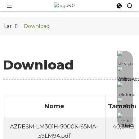
Lar
Download
Download
Nome
Tamanho
AZRESM-LM301H-5000K-65MA-
40,3 KB
39LM94.pdf