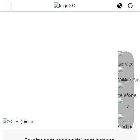
YC-H-3
Placa De Luzes De Cultivo LED De
120W~320W Para Cultivo Interno