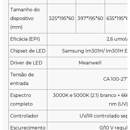
Tamanho do
dispositivo
325*195*60
397*195*60
635*195*6
(mm)
Eficácia (EPI)
2,6 umol/
Chipset de LED
Samsung lm301H/ lm301H EV
Driver de LED
Meanwell
Tensão de
CA 100-277
entrada
Espectro
3000K e 5000K (2:1) branco + 660
completo
nm (UV)
Controlador
UV/IR controlado se
Escurecimento
0/10 V regul