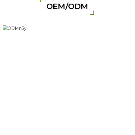
OEM/ODM
SE VOCÊ ESTIVER
INTERESSADO EM
NOSSOS PRODUTOS
Se você estiver interessado em nossos
produtos, entre em contato conosco