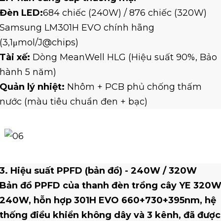
Đèn LED:
684 chiếc (240W) / 876 chiếc (320W)
Samsung LM301H EVO chính hãng
(3,1μmol/J@chips)
Tài xế:
Dòng MeanWell HLG (Hiệu suất 90%, Bảo
hành 5 năm)
Quản lý nhiệt:
Nhôm + PCB phủ chống thấm
nước (màu tiêu chuẩn đen + bạc)
3. Hiệu suất PPFD (bản đồ) - 240W / 320W
Bản đồ PPFD của thanh đèn trồng cây YE 320
240W, hỗn hợp 301H EVO 660+730+395nm, hệ
thống điều khiển không dây và 3 kênh, đã được