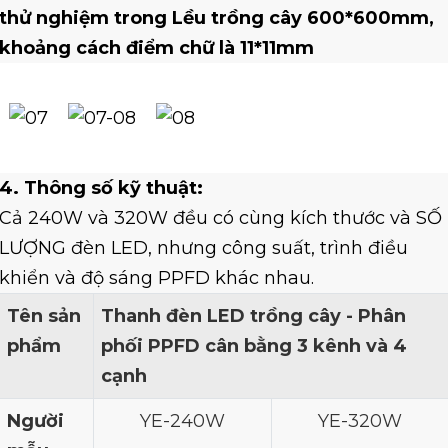
thử nghiệm trong
Lều trồng cây 600*600mm,
khoảng cách điểm chữ là 11*11mm
4. Thông số kỹ thuật:
Cả 240W và 320W đều có cùng kích thước và SỐ
LƯỢNG đèn LED, nhưng công suất, trình điều
khiển và độ sáng PPFD khác nhau.
Tên sản
Thanh đèn LED trồng cây - Phân
phẩm
phối PPFD cân bằng 3 kênh và 4
cạnh
Người
YE-240W
YE-320W