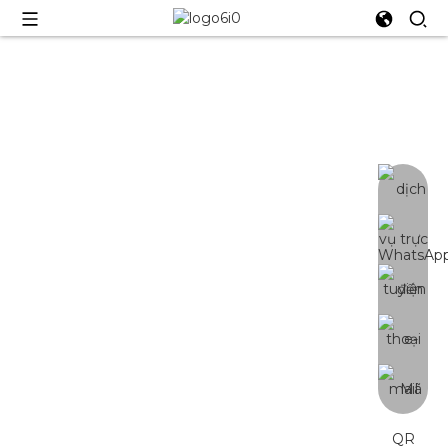
YE-240W/320W
Thanh đèn LED trồng cây cắm nhanh
240W/320W mới
Nguồn cung cấp trực tiếp từ nhà máy / PPFD
cân bằng tốt | Điều khiển quang phổ 3 kênh |
Đèn LED Samsung LM301H EVO chính hãng