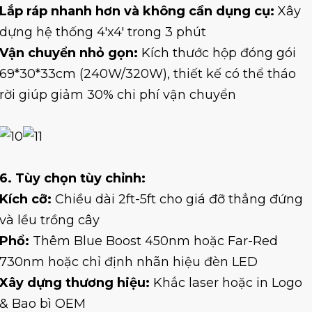
Lắp ráp nhanh hơn và không cần dụng cụ:
Xây
dựng hệ thống 4'x4' trong 3 phút
Vận chuyển nhỏ gọn:
Kích thước hộp đóng gói
69*30*33cm (240W/320W), thiết kế có thể tháo
rời giúp giảm 30% chi phí vận chuyển
6. Tùy chọn tùy chỉnh:
Kích cỡ:
Chiều dài 2ft-5ft cho giá đỡ thẳng đứng
và lều trồng cây
Phổ:
Thêm Blue Boost 450nm hoặc Far-Red
730nm hoặc chỉ định nhãn hiệu đèn LED
Xây dựng thương hiệu:
Khắc laser hoặc in Logo
& Bao bì OEM