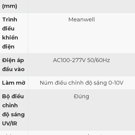
(mm)
Trình
Meanwell
điều
khiển
điện
Điện áp
AC100-277V 50/60Hz
đầu vào
Làm mờ
Núm điều chỉnh độ sáng 0-10V
Bộ điều
Đúng
chỉnh
độ sáng
UV/IR