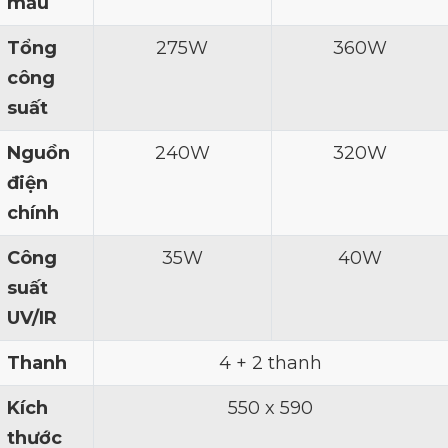
mẫu
Tổng
275W
360W
công
suất
Nguồn
240W
320W
điện
chính
Công
35W
40W
suất
UV/IR
Thanh
4 + 2 thanh
Kích
550 x 590
thước