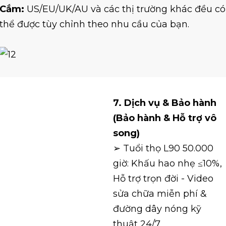
Cắm:
US/EU/UK/AU và các thị trường khác đều có
thể được tùy chỉnh theo nhu cầu của bạn.
7. Dịch vụ & Bảo hành
(Bảo hành & Hỗ trợ vô
song)
➢ Tuổi thọ L90 50.000
giờ: Khấu hao nhẹ ≤10%,
Hỗ trợ trọn đời - Video
sửa chữa miễn phí &
đường dây nóng kỹ
thuật 24/7