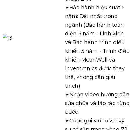
➣
Bảo hành hiệu suất 5
năm: Dài nhất trong
ngành (Bảo hành toàn
diện 3 năm - Linh kiện
và Bảo hành trình điều
khiển 5 năm - Trình điều
khiển MeanWell và
Inventronics được thay
thế, không cần giải
thích)
➣
Nhận video hướng dẫn
sửa chữa và lắp ráp từng
bước
➣
Cuộc gọi video với kỹ
sư có sẵn trong vòng 72