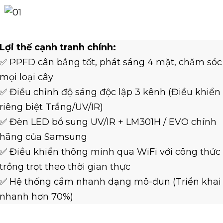
Lợi thế cạnh tranh chính:
✅ PPFD cân bằng tốt, phát sáng 4 mặt, chăm sóc
mọi loại cây
✅ Điều chỉnh độ sáng độc lập 3 kênh (Điều khiển
riêng biệt Trắng/UV/IR)
✅ Đèn LED bổ sung UV/IR + LM301H / EVO chính
hãng của Samsung
✅ Điều khiển thông minh qua WiFi với công thức
trồng trọt theo thời gian thực
✅ Hệ thống cắm nhanh dạng mô-đun (Triển khai
nhanh hơn 70%)