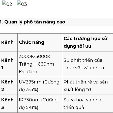
1. Quản lý phổ tần nâng cao
Các trường hợp sử
Kênh
Chức năng
dụng tối ưu
3000K-5000K
Kênh
Sự phát triển của
Trắng + 660nm
1
thực vật và ra hoa
Đỏ đậm
Kênh
UV395nm (Cường
Phát triển rễ và sản
2
độ 3-5%)
xuất lông tơ
Kênh
IR730nm (Cường
Sự ra hoa và phát
3
độ 5-8%)
triển quả