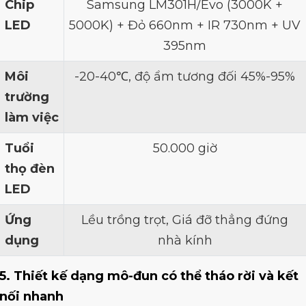
Chip
Samsung LM301H/Evo (3000K +
LED
5000K) + Đỏ 660nm + IR 730nm + UV
395nm
Môi
-20-40℃, độ ẩm tương đối 45%-95%
trường
làm việc
Tuổi
50.000 giờ
thọ đèn
LED
Ứng
Lều trồng trọt, Giá đỡ thẳng đứng
dụng
nhà kính
5. Thiết kế dạng mô-đun có thể tháo rời và kết
nối nhanh