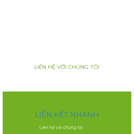
NẾU BẠN QUAN TÂM
ĐẾN SẢN PHẨM CỦA
CHÚNG TÔI
Nếu bạn quan tâm đến sản phẩm của chúng
tôi, vui lòng liên hệ với chúng tôi
LIÊN HỆ VỚI CHÚNG TÔI
LIÊN KẾT NHANH
Liên hệ với chúng tôi