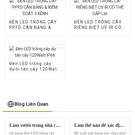
ĐÈN LED TRỒNG CÂY
ĐÈN LED TRỒNG CÂY
PPFD CÂN BẰNG &
RIÊNG BIỆT UV IR CÓ
KIỂM SOÁT 3 KÊNH
THỂ GẤP LẠI
Đèn LED trồng cây
dưới tán cây 120Watt
IP66
Blog Liên Quan
Làm vườn trong nhà có những lợi ích gì khi sử dụng đèn trồng cây LED 1000W?
Làm thế nào để xác định bước sóng ánh sáng nào là cần thiết cho sự phát triển của cây?
Sử dụng đèn LED trồng cây
Đề xuất mặt hàng bán chạy phổ