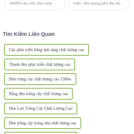
1000W cho việc làm vườn
biến - đèn quang phổ đầy đủ
trong nhà mang lại nhiều lợi
600w với PPFD cân bằng đồng
ích, khiến nó trở thành lựa
đều cao, chăm sóc tuyệt vời
chọn phổ biến trong số những
cho mọi loại cây, phạm vi phủ
người trồng cây trong nhà. Sau
sóng rộng, thiết kế có thể tháo
đây là một số lợi ích:
rời giúp tiết kiệm hơn 30% chi
Tìm Kiếm Liên Quan
phí vận chuyển, tia cực tím/tia
cực tím ...
Cây phát triển bằng ánh sáng chất lượng cao
Thanh đèn phát triển chất lượng cao
Đèn trồng cây chất lượng cao 1500w
Bảng đèn trồng cây chất lượng cao
Đèn Led Trồng Cây Chất Lượng Cao
Đèn trồng cây trong nhà chất lượng cao