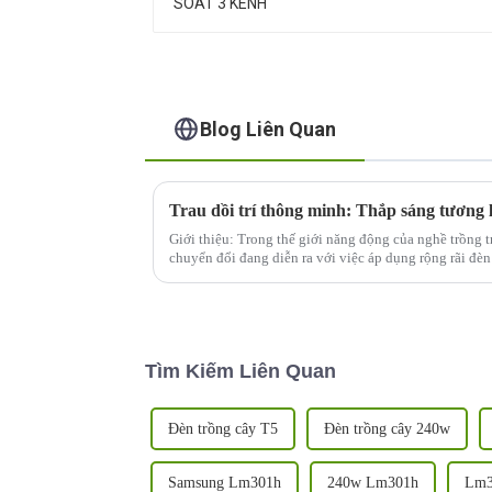
Blog Liên Quan
Trau dồi trí thông minh: Thắp sáng tương 
Giới thiệu: Trong thế giới năng động của nghề trồng t
chuyển đổi đang diễn ra với việc áp dụng rộng rãi đèn
hành trình trồng trọt thông minh hơn, không khó...
Tìm Kiếm Liên Quan
Đèn trồng cây T5
Đèn trồng cây 240w
Samsung Lm301h
240w Lm301h
Lm3