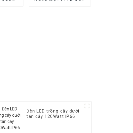
 IR
IR CÓ THỂ THÁO RỜI
Đèn LED trồng cây dưới
tán cây 120Watt IP66