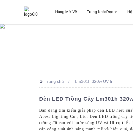
Hàng Mới Về
Trong Nhà/Dọc
Hộ 
>>
Trang chủ
Lm301h 320w UV Ir
Đèn LED Trồng Cây Lm301h 320w 
Bạn đang tìm kiếm giải pháp đèn LED hiệu su
Abest Lighting Co., Ltd, Đèn LED trồng cây ti
cường độ cao với bước sóng UV và IR cụ thể 
cấp công suất ánh sáng mạnh mẽ và hiệu quả, đ