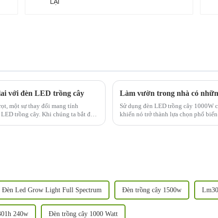
lai với đèn LED trồng cây
rọt, một sự thay đổi mang tính
Sử dụng đèn LED trồng cây 1000W cho
 LED trồng cây. Khi chúng ta bắt đầu
khiến nó trở thành lựa chọn phổ biến
một số lợi ích:
Đèn Led Grow Light Full Spectrum
Đèn trồng cây 1500w
Lm30
01h 240w
Đèn trồng cây 1000 Watt