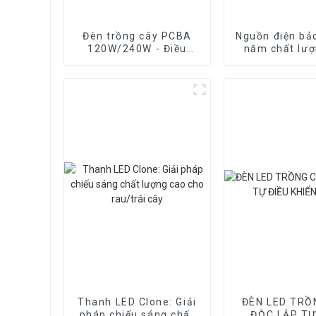
Đèn trồng cây PCBA
Nguồn điện bả
120W/240W - Điều
năm chất lượ
khiển UV và IR riêng
của Inventron
biệt
đèn LED trồ
Thanh LED Clone: ​​Giải
ĐÈN LED TRỒ
pháp chiếu sáng chất
ĐỘC LẬP TỰ