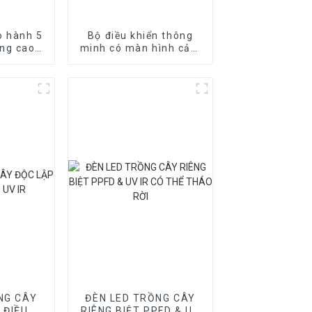
o hành 5
Bộ điều khiển thông
ng cao
minh có màn hình cảm
ics cho
ứng và hỗ trợ Wifi cho
ng cây
đèn LED trồng cây
NG CÂY
ĐÈN LED TRỒNG CÂY
 ĐIỀU
RIÊNG BIỆT PPFD & UV