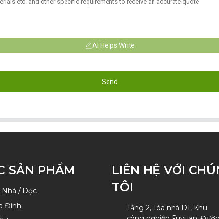
AI Helps Write
Send
C SẢN PHẨM
LIÊN HỆ VỚI CH
TÔI
 Nhà / Dọc
a Đình
Tầng 2, Tòa nhà D1, Khu
công nghiệp Fuyuan, Đườ