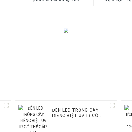
lượng cao cho rau/trái
KHIỂN UV
cây
ĐÈN LED TRỒNG CÂY
RIÊNG BIỆT UV IR CÓ
THỂ GẤP LẠI