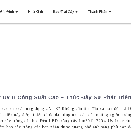
Gia Đình
Nhà Kính
Rau/Trái Cây
Thành Phần
Uv Ir Công Suất Cao – Thúc Đẩy Sự Phát Triể
ất cao cho các ứng dụng UV IR? Không cần tìm đâu xa hơn đèn LE
ên tiến này được thiết kế để đáp ứng nhu cầu của những người trồ
cho cây trồng của họ. Đèn LED trồng cây Lm301h 320w Uv Ir sử 
ảm bảo cây trồng của bạn nhận được quang phổ ánh sáng phù hợp để 