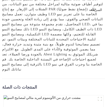
لتوفير أطياف ضوئية مثالية لمراحل مختلفة من نمو النباتات، من
الشتلات إلى الإزهار. مع إنتاج PAR (إشعاع نشط ضوئيًا) عالي
وطيف متوازن، تعمل مصابيح LED الخاصة بنا على تعزيز نمو
النباتات الصحي والقوي، مما يؤدي إلى زيادة الغلة وتحسين جودة
المحاصيل، نقدم مجموعة متنوعة من مصابيح النمو LED، بما في
ذلك مصابيح النمو LED ذات الطيف الكامل، ومصابيح النمو LED
التكميلية، ومصابيح النمو LED القابلة للتعتيم، وكلها مصممة
لتلبية الاحتياجات المحددة للنباتات المختلفة وبيئات النمو، تم
تصميم مصابيحنا لتدوم طويلاً، مع بنية متينة وتبديد حرارة فعال،
مما يضمن الموثوقية والأداء على المدى الطويل. مع الالتزام
بالجودة ورضا العملاء، تعد Abest Lighting شريكك الموثوق به
لجميع احتياجات الإضاءة في البستنة الداخلية الخاصة بك. قم
بالترقية إلى مصابيح النمو LED الخاصة بنا وجرب الفرق في نمو
نباتاتك اليوم
المنتجات ذات الصلة