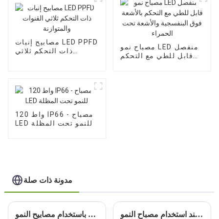
مصابيح إنبات LED PPFD
مصباح نمو LED منفصل
ذات التحكم ثلاثي
قابل للطي مع التحكم
القنوات والمتوازنة
بالأشعة فوق البنفسجية
والأشعة تحت الحمراء
120 واط IP66 - مصباح
LED للنمو تحت المظلة
مدونة ذات صلة
ما هي المزايا التي يمكنك تجربتها في البستنة الداخلية عند استخدام مصباح النمو LED بقوة 1000 واط؟
تنمية الذكاء: إضاءة المستقبل باستخدام مصابيح النمو LED