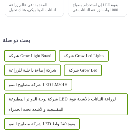
إن استخدام مصباح LED بقوة
المقدمة: في عالم زراعة
1000 وات لزراعة النباتات في
النباتات الديناميكي، هناك تحول
الأماكن المغلقة يوفر العديد من
جذري جارٍ مع التبني الواسع
الفوائد، مما يجعله خيارًا شائعًا
النطاق لأضواء النمو LED. وبينما
بين المزارعين في الأماكن
ننطلق في رحلة نحو زراعة
المغلقة. وفيما يلي بعض المزايا:
نباتات أكثر ذكاءً وليس صعبة...
بحث ذو صلة
شركة Grow Led Lights
شركة Grow Light Board
شركة Grow Led
شركة إضاءة داخلية للزراعة
شركة مصابيح النمو LED LM301H
شركة لوحة الدوائر المطبوعة LED لزراعة النباتات بالأشعة فوق
البنفسجية والأشعة تحت الحمراء
شركة مصابيح النمو LED بقوة 240 واط