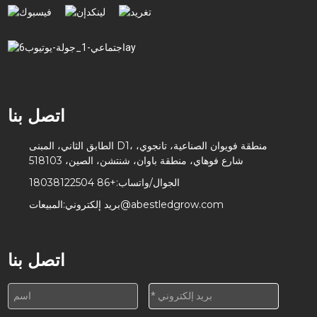
اتصل بنا
الطابق الثاني، المبنى D1، منطقة فويوان الصناعية، تانجوي،
شارع فوهاي، منطقة باوان، شنتشن، الصين، 518103
الجوال/واتساب:
+86 18038122504
المبيعات@abestledgrow.com
بريد إلكتروني:
اتصل بنا