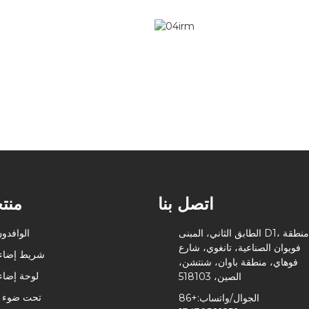
اتصل بنا
منت
الطابق الثاني، المبنى D1، منطقة
الوافدون
فويوان الصناعية، تانغوي، شارع
شريط إضاءة
فوهاي، منطقة باوان، شنتشن،
لوحة إضاءة
الصين، 518103
تحت ضوء ا
الجوال/واتساب:
+86