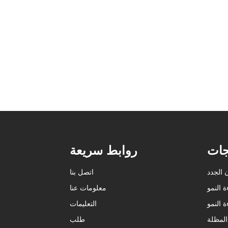
√ قابلة للتخصيص: الشعار | الحجم | اللون | الحزمة
√ مشعاع من الألومنيوم
√ سمك 10 مم
√ ينطبق على 120 واط | 240 واط | 320 واط
يتعلم أكثر
جات
روابط سريعة
 الجدد
اتصل بنا
 النمو
معلومات عنا
 النمو
التعليمات
لمظلة
طلب