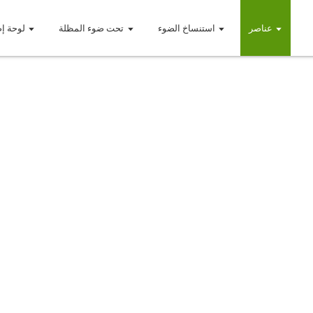
عناصر
استنساخ الضوء
تحت ضوء المظلة
لوحة إض
عناصر
التحكم