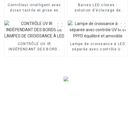
Contrôleur intelligent avec
Barres LED clones :
écran tactile et prise en
solution d'éclairage de
charge Wi-Fi pour lampe de
haute qualité pour les
culture LED
légumes et les fruits
CONTRÔLE UV IR
Lampe de croissance à LED
INDÉPENDANT DES BORDS
séparée avec contrôle UV
DE LAMPES DE CROISSANCE
IR et PPFD équilibré et
À LED
amovible