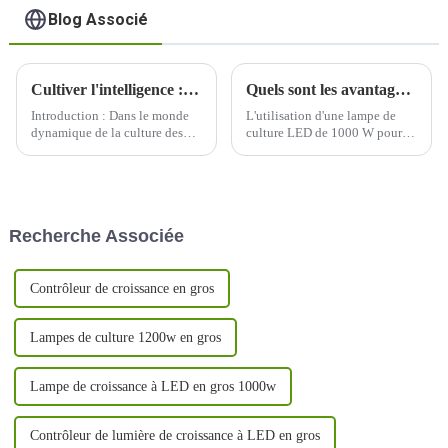
Blog Associé
Cultiver l'intelligence : éclairer l'avenir avec des lampes de culture à LED
Quels sont les avantages du jardinage intérieur lorsqu'on utilise une lampe de culture LED de 1000 W ?
Introduction : Dans le monde
L'utilisation d'une lampe de
dynamique de la culture des
culture LED de 1000 W pour le
plantes, un changement
jardinage en intérieur offre
transformateur est en cours
plusieurs avantages, ce qui en
avec l'adoption généralisée des
fait un choix populaire parmi
lampes de culture à LED. Alors
les cultivateurs en intérieur.
que nous nous lançons dans un
Voici quelques-uns des
Recherche Associée
voyage pour cultiver de
avantages :
manière plus intelligente, pas
difficile...
Contrôleur de croissance en gros
Lampes de culture 1200w en gros
Lampe de croissance à LED en gros 1000w
Contrôleur de lumière de croissance à LED en gros