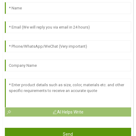
AI Helps Write
Send