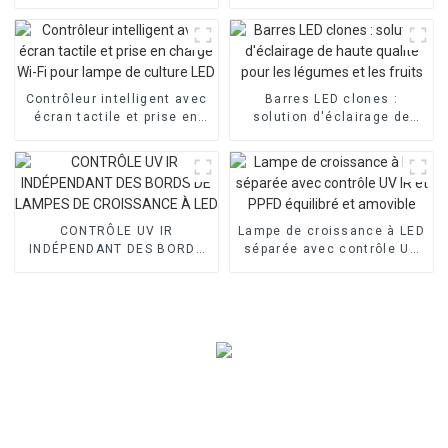
et IR séparé
ans pour lampes de culture
à LED
Contrôleur intelligent avec
Barres LED clones :
écran tactile et prise en
solution d'éclairage de
charge Wi-Fi pour lampe de
haute qualité pour les
culture LED
légumes et les fruits
CONTRÔLE UV IR
Lampe de croissance à LED
INDÉPENDANT DES BORDS
séparée avec contrôle UV
DE LAMPES DE CROISSANCE
IR et PPFD équilibré et
À LED
amovible