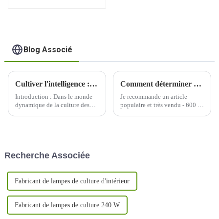
120 watts
Blog Associé
Cultiver l'intelligence : éclairer l'avenir avec des lampes de culture à LED
Comment déterminer quelle longueur d’onde de lumière est nécessaire à la croissance de votre plante ?
Introduction : Dans le monde
Je recommande un article
dynamique de la culture des
populaire et très vendu - 600 W
plantes, un changement
à spectre complet avec un
transformateur est en cours
PPFD uniforme et équilibré
avec l'adoption généralisée des
élevé, un excellent soin de
lampes de culture à LED. Alors
chaque plante, une grande
que nous nous lançons dans un
couverture, une conception
Recherche Associée
voyage pour cultiver de
détachable pour économiser
manière plus intelligente, pas
plus de 30 % des frais
difficile...
d'expédition, UV/IR...
Fabricant de lampes de culture d'intérieur
Fabricant de lampes de culture 240 W