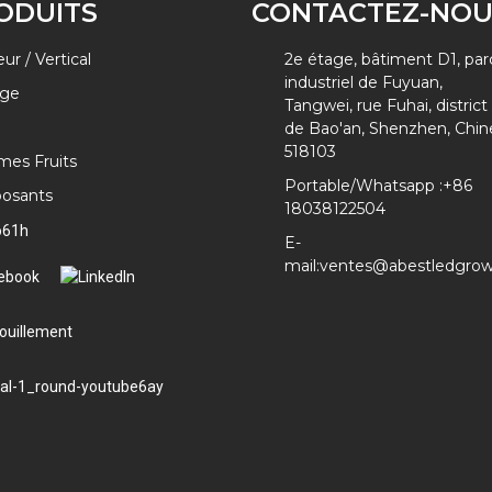
ODUITS
CONTACTEZ-NOU
eur / Vertical
2e étage, bâtiment D1, par
industriel de Fuyuan,
ge
Tangwei, rue Fuhai, district
de Bao'an, Shenzhen, Chin
518103
es Fruits
Portable/Whatsapp :
+86
osants
18038122504
E-
mail:
ventes@abestledgro