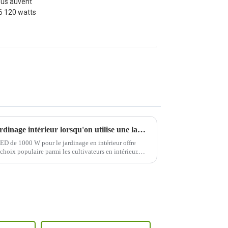
watts
Quels sont les avantages du jardinage intérieur lorsqu'on utilise une lampe de culture LED de 1000 W ?
LED de 1000 W pour le jardinage en intérieur offre
 choix populaire parmi les cultivateurs en intérieur.