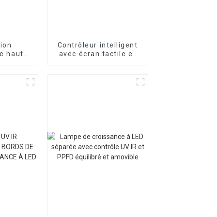
ion
Contrôleur intelligent
de haute
avec écran tactile et
ie 5 ans
prise en charge Wi-Fi
 culture
pour lampe de culture
LED