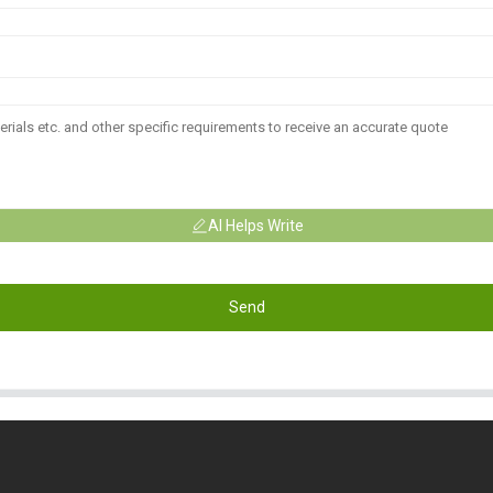
AI Helps Write
Send