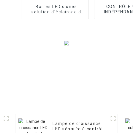
Barres LED clones :
CONTRÔLE 
solution d'éclairage de
INDÉPENDAN
haute qualité pour les
BORDS DE LA
légumes et les fruits
CROISSANCE
Lampe de croissance
LED séparée à contrôle