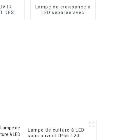
UV IR
Lampe de croissance à
T DES
LED séparée avec
MPES DE
contrôle UV IR et PPFD
 À LED
équilibré et amovible
Lampe de culture à LED
sous auvent IP66 120