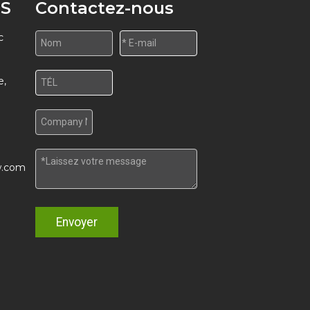
S
Contactez-nous
c
e,
w.com
Envoyer