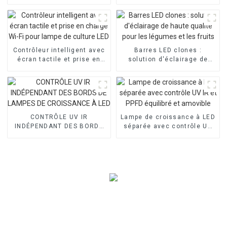
et IR séparé
ans pour lampes de culture
à LED
Contrôleur intelligent avec
Barres LED clones :
écran tactile et prise en
solution d'éclairage de
charge Wi-Fi pour lampe de
haute qualité pour les
culture LED
légumes et les fruits
CONTRÔLE UV IR
Lampe de croissance à LED
INDÉPENDANT DES BORDS
séparée avec contrôle UV
DE LAMPES DE CROISSANCE
IR et PPFD équilibré et
À LED
amovible