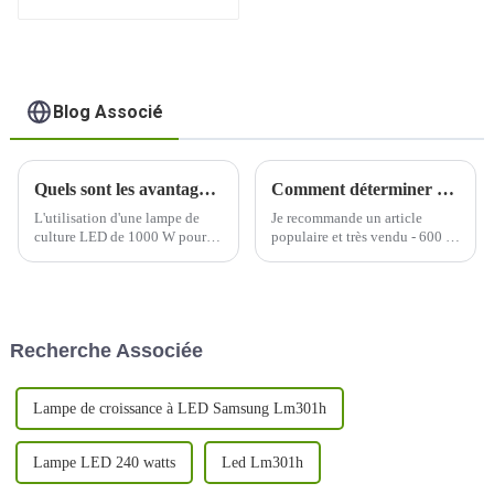
120 watts
Blog Associé
Quels sont les avantages du jardinage intérieur lorsqu'on utilise une lampe de culture LED de 1000 W ?
Comment déterminer quelle longueur d’onde de lumière est nécessaire à la croissance de votre plante ?
L'utilisation d'une lampe de
Je recommande un article
culture LED de 1000 W pour le
populaire et très vendu - 600 W
jardinage en intérieur offre
à spectre complet avec un
plusieurs avantages, ce qui en
PPFD uniforme et équilibré
fait un choix populaire parmi
élevé, un excellent soin de
les cultivateurs en intérieur.
chaque plante, une grande
Voici quelques-uns des
couverture, une conception
Recherche Associée
avantages :
détachable pour économiser
plus de 30 % des frais
d'expédition, UV/IR...
Lampe de croissance à LED Samsung Lm301h
Lampe LED 240 watts
Led Lm301h