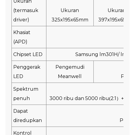
Ukuran
(termasuk
Ukuran
Ukuran
driver)
325x195x65mm
397x195x65m
Khasiat
(APD)
2,7-
Chipset LED
Samsung lm301H/ lm301H
Penggerak
Pengemudi
LED
Meanwell
Penge
Spektrum
penuh
3000 ribu dan 5000 ribu
2:1
+660
(
）
Dapat
diredupkan
Pered
Kontrol