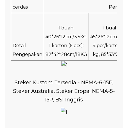
cerdas
Pengont
1 buah:
1 buah:
40*26*12cm/3.5KG
45*26*12cm/3.9
Detail
1 karton (6 pcs):
4 pcs/karton, 2
Pengepakan
82*42*28cm/18KG
kg, 85*53*31 c
Steker Kustom Tersedia - NEMA-6-15P,
Steker Australia, Steker Eropa, NEMA-5-
15P, BSI Inggris