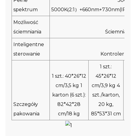
Pełne
3000K 
spektrum
5000K
2:1
+660nm+730nm(IR)+39
(
）
Możliwość
ściemniania
Ściemnianie 
Inteligentne
sterowanie
Kontroler 5-k
1 szt.:
1 szt.: 40*26*12
45*26*12
1 sz
cm/3,5 kg
1
cm/3,9 kg
4
c
karton (6 szt.):
szt./karton,
kart
Szczegóły
82*42*28
20 kg,
8
pakowania
cm/18 kg
85*53*31 cm
c