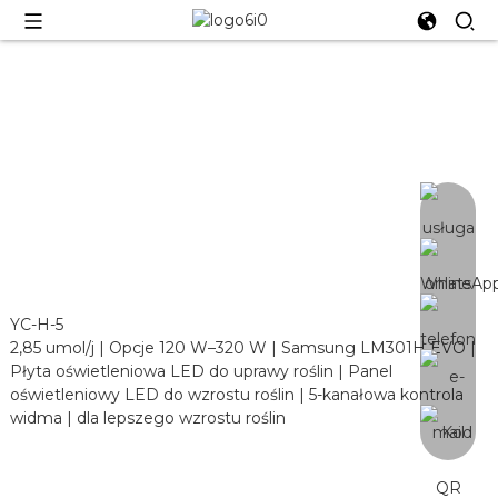
YC-H-5
YC-H-5
2,85 umol/j | Opcje 120 W–320 W | Samsung LM301H EVO |
Płyta oświetleniowa LED do uprawy roślin | Panel
oświetleniowy LED do wzrostu roślin | 5-kanałowa kontrola
widma | dla lepszego wzrostu roślin