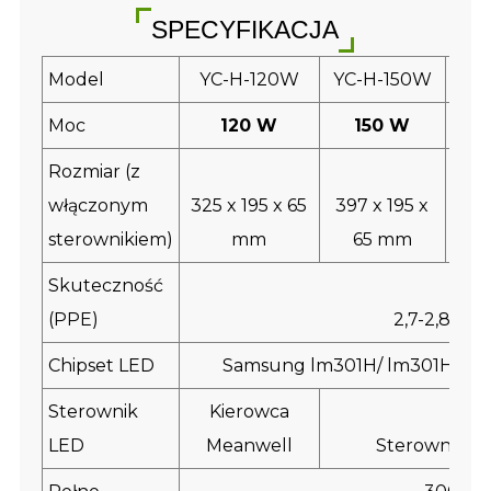
SPECYFIKACJA
Model
YC-H-120W
YC-H-150W
YC
Moc
120 W
150 W
Rozmiar (z
włączonym
325 x 195 x 65
397 x 195 x
635 
sterownikiem)
mm
65 mm
Skuteczność
(PPE)
2,7-2,85um
Chipset LED
Samsung lm301H/ lm301H evo/
Sterownik
Kierowca
LED
Meanwell
Sterownik In