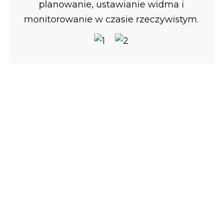
planowanie, ustawianie widma i
monitorowanie w czasie rzeczywistym.
JEŚLI JESTEŚ
ZAINTERESOWANY
NASZYMI
PRODUKTAMI
Jeśli jesteś zainteresowany naszymi
produktami, skontaktuj się z nami