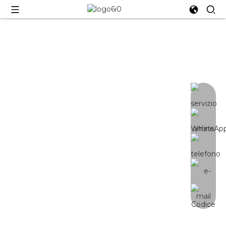
YE-1000W
Lampada da coltivazione a 12 barre |
Controllo a 3 canali | Samsung
LM301H EVO originale ad alta
efficienza - 2,85 umol/j | PPFD ben
bilanciato, emissione di luce su 4