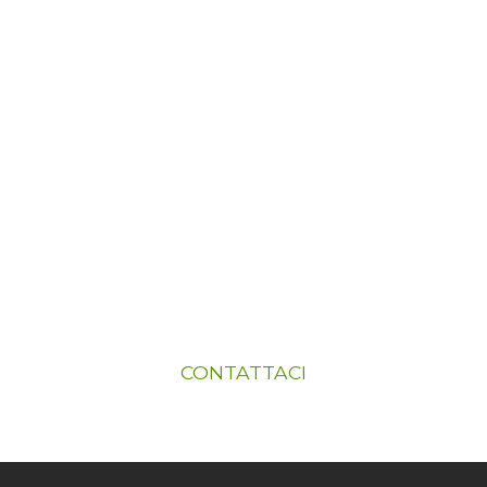
SE SEI INTERESSATO
AI NOSTRI PRODOTTI
Se siete interessati ai nostri prodotti,
contattateci
CONTATTACI