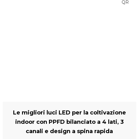
lati | Struttura a innesto rapido,
facile da installare e manutenere,
design staccabile, risparmio sui
costi di spedizione
Le migliori luci LED per la coltivazione
indoor con PPFD bilanciato a 4 lati, 3
canali e design a spina rapida