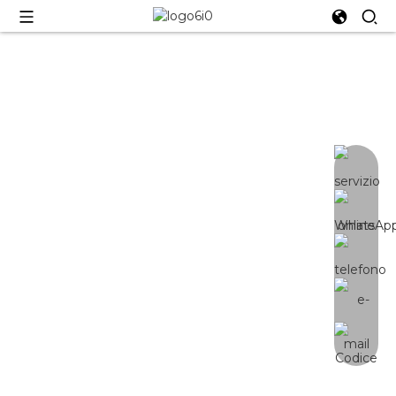
YU-120W
Lampada LED da coltivazione sotto
tettoia IP66 da 120 Watt