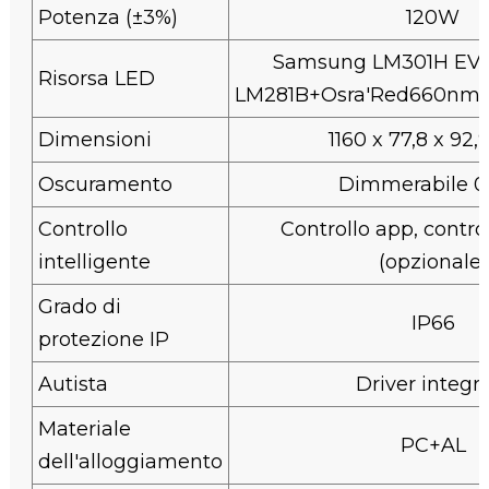
Potenza (±3%)
120W
Samsung LM301H EVO
Risorsa LED
LM281B+Osra'Red660nm+
Dimensioni
1160 x 77,8 x 92
Oscuramento
Dimmerabile 0
Controllo
Controllo app, contro
intelligente
(opzionale)
Grado di
IP66
protezione IP
Autista
Driver integr
Materiale
PC+AL
dell'alloggiamento