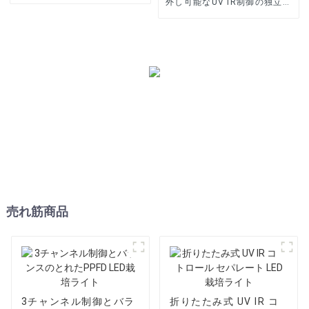
外し可能なUV IR制御の独立し
たLED栽培ライト
売れ筋商品
3チャンネル制御とバラ
折りたたみ式 UV IR コ