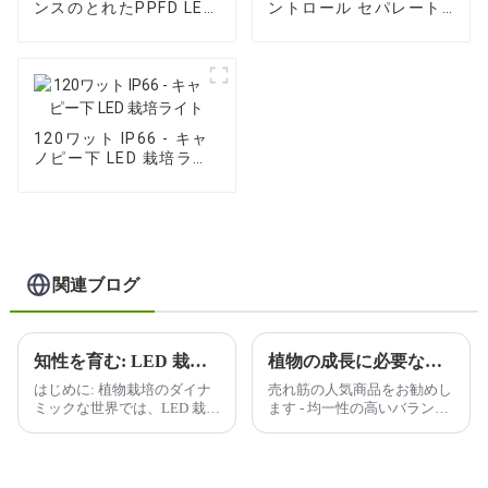
ンスのとれたPPFD LED
ントロール セパレート
栽培ライト
LED 栽培ライト
120ワット IP66 - キャ
ノピー下 LED 栽培ライ
ト
関連ブログ
知性を育む: LED 栽培ライトで未来を照らす
植物の成長に必要な光の波長をどのように判断しますか?
はじめに: 植物栽培のダイナ
売れ筋の人気商品をお勧めし
ミックな世界では、LED 栽培
ます - 均一性の高いバランス
ライトの普及により、変革が
のとれた PPFD を備えた
起こっています。私たちは、
600W フルスペクトル、すべ
よりスマートに、よりハード
ての植物に優れたケア、広い
に栽培する旅に乗り出してい
カバー範囲、送料を 30% 以