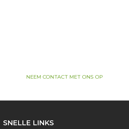
ALS U
GEÏNTERESSEERD
BENT IN ONZE
PRODUCTEN
Als u geïnteresseerd bent in onze producten,
neem dan contact met ons op
NEEM CONTACT MET ONS OP
SNELLE LINKS