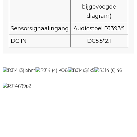
bijgevoegde
diagram)
Sensorsignaalingang
Audiostoel PJ393*1
DC IN
DC5.5*2.1