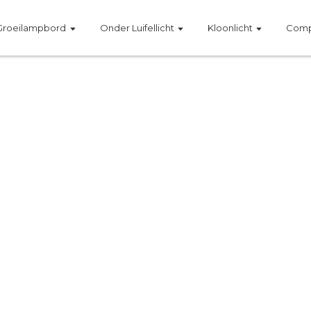
Groeilampbord
Onder Luifellicht
Kloonlicht
Comp
YC-C
gebalanceerde PPFD & 3-kanaals LE