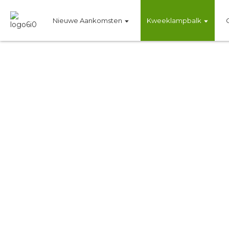
Nieuwe Aankomsten
Kweeklampbalk
120W~2000W, hoog-