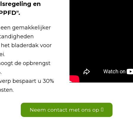
lsregeling en
PPFD".
or een gemakkelijker
standigheden
n het bladerdak voor
i.
erhoogt de opbrengst
.
werp bespaart u 30%
sten.
Neem contact met ons op