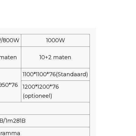
W/800W
1000W
 maten
10+2 maten
1100*1100*76(Standaard)
950*76
1200*1200*76
(optioneel)
B/1m281B
ogramma