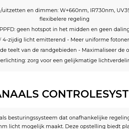
-/uitzetten en dimmen: W+660nm, IR730nm, UV39
flexibelere regeling
PPFD: geen hotspot in het midden en geen daling
√ 4-zijdig licht emitterend - Meer uniforme fotone
 de teelt van de randgebieden - Maximaliseer de
rlichting: zorg voor een gelijkmatige lichtverdel
ANAALS CONTROLESYS
s besturingssysteem dat onafhankelijke regeling
 licht mogelijk maakt. Deze opstelling biedt plan