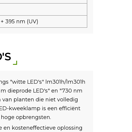
 + 395 nm (UV)
'S
gs "witte LED's" lm301h/lm301h
 nm dieprode LED's" en "730 nm
van planten die niet volledig
LED-kweeklamp is een efficiënt
en hoge opbrengsten.
 en kosteneffectieve oplossing