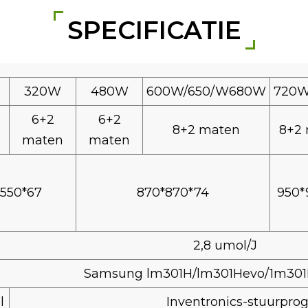
SPECIFICATIE
320W
480W
600W/650/W680W
720
6+2
6+2
8+2 maten
8+2
maten
maten
*550*67
870*870*74
950*
2,8 umol/J
Samsung lm301H/lm301Hevo/1m301
l
Inventronics-stuurpr