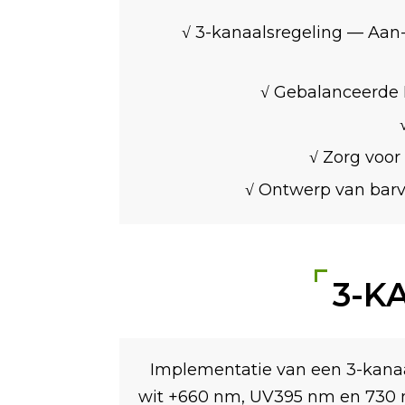
√ 3-kanaalsregeling — Aan
√ Gebalanceerde 
√ Zorg voor
√ Ontwerp van barve
3-K
Implementatie van een 3-kanaal
wit +660 nm, UV395 nm en 730 nm