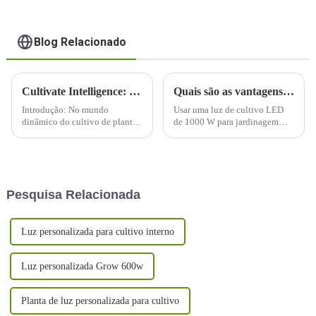
Blog Relacionado
Cultivate Intelligence: Iluminando o futuro com luzes LED para cultivo
Quais são as vantagens da jardinagem interna ao usar uma luz de cultivo LED de 1000 W?
Introdução: No mundo
Usar uma luz de cultivo LED
dinâmico do cultivo de plantas,
de 1000 W para jardinagem
uma mudança transformadora
interna oferece vários
está em andamento com a
benefícios, tornando-a uma
adoção generalizada de luzes
escolha popular entre
de cultivo de LED. À medida
cultivadores internos. Aqui
que embarcamos em uma
estão algumas das vantagens:
Pesquisa Relacionada
jornada para cultivar de forma
mais inteligente, não difícil...
Luz personalizada para cultivo interno
Luz personalizada Grow 600w
Planta de luz personalizada para cultivo