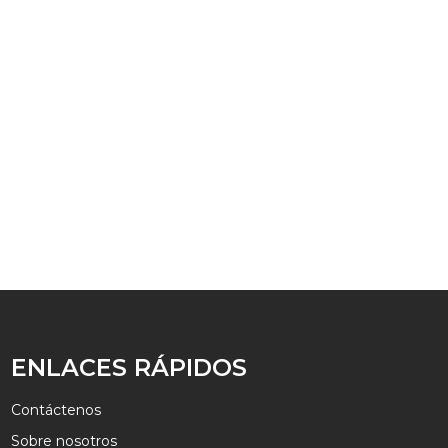
para placa LED de cultivo de 120 W, 240 W y
320 W
√ Personalizable: logotipo | tamaño | color |
paquete
√ Radiador de perfil de aluminio
√ 10 mm de espesor
√ Aplicar a 120W | 240W | 320W
MÁS INFORMACIÓN
ENLACES RÁPIDOS
Contáctenos
Sobre nosotros