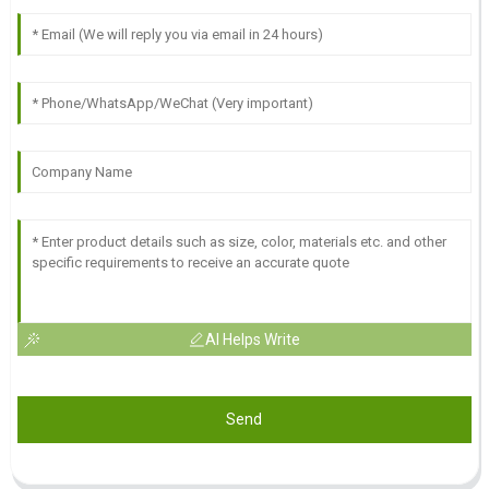
AI Helps Write
Send