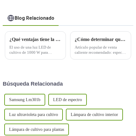
Blog Relacionado
¿Qué ventajas tiene la jardinería de interior al utilizar una luz de cultivo LED de 1000W?
¿Cómo determinar qué longitud de onda de luz se requiere para el crecimiento de su planta?
El uso de una luz LED de
Artículo popular de venta
cultivo de 1000 W para
caliente recomendado: espectro
jardinería de interior ofrece
completo de 600 w con PPFD
varios beneficios, lo que la
equilibrado uniforme alto,
convierte en una opción
excelente cuidado de cada
popular entre los cultivadores
planta, gran cobertura, diseño
de interior. Estas son algunas
desmontable para ahorrar más
Búsqueda Relacionada
de las ventajas:
del 30% del costo de envío, uv
/ ir...
Samsung Lm301b
LED de espectro
Luz ultravioleta para cultivo
Lámpara de cultivo interior
Lámpara de cultivo para plantas