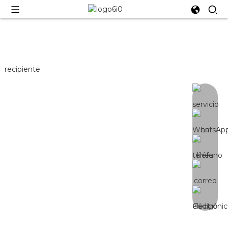
recipiente
VERDURAS/FRUT
Los productos de la serie BEST YD-T se dirigen
principalmente a la agricultura vertical, el
cultivo de plántulas y la plantación de flores y
frutas, con diversos espectros de plantación
que se adaptan a diversos cultivos. Además, se
ofrecen servicios a medida para satisfacer los
requisitos específicos de cada proyecto. La