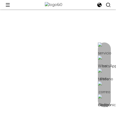
YE-600W
Luz de cultivo de 8+2 barras |
Control de 3 canales | Samsung
Lm301H EVO original | Alta
eficiencia -2,85 umol/j | PPFD bien
equilibrado, emisión de luz por 4