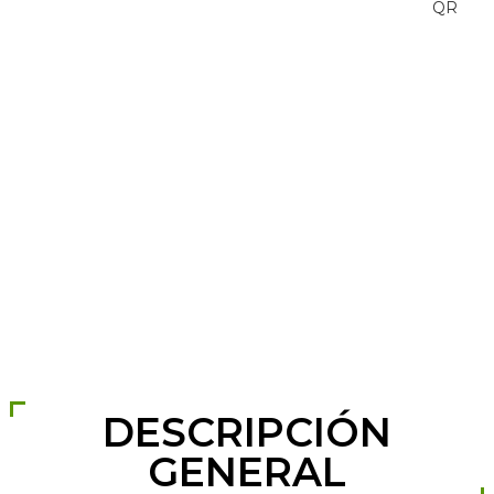
lados | Estructura de conexión
rápida, fácil instalación y
mantenimiento | Diseño
desmontable, ahorro en gastos de
envío
DESCRIPCIÓN
GENERAL