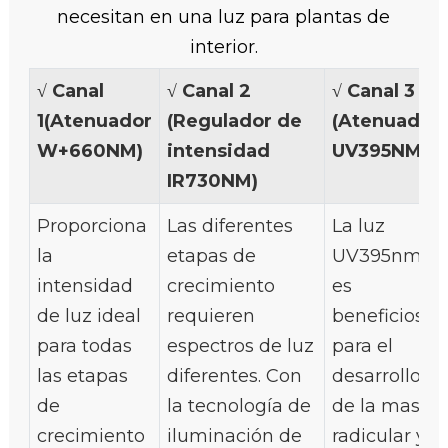
necesitan en una luz para plantas de
interior.
√
Canal
√
Canal 2
√
Canal 3
1
(Atenuador
(Regulador de
(Atenuador
W+660NM)
intensidad
UV395NM)
IR730NM)
Proporciona
Las diferentes
La luz
la
etapas de
UV395nm
intensidad
crecimiento
es
de luz ideal
requieren
beneficiosa
para todas
espectros de luz
para el
las etapas
diferentes. Con
desarrollo
de
la tecnología de
de la masa
crecimiento
iluminación de
radicular y