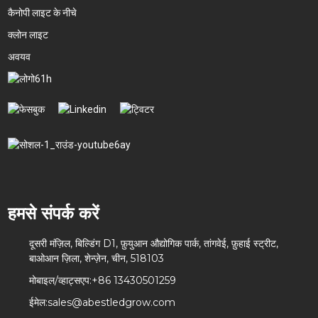
कैनोपी लाइट के नीचे
क्लोन लाइट
अवयव
हमसे संपर्क करें
दूसरी मंज़िल, बिल्डिंग D1, फ़ुयुआन औद्योगिक पार्क, तांगवेई, फ़ुहाई स्ट्रीट,
बाओआन ज़िला, शेन्ज़ेन, चीन, 518103
मोबाइल/व्हाट्सएप:
+86 13430501259
ईमेल:
sales@abestledgrow.com