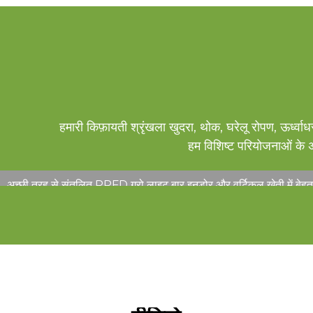
हमारी किफ़ायती श्रृंखला खुदरा, थोक, घरेलू रोपण, ऊर्ध्व
हम विशिष्ट परियोजनाओं के अ
अच्छी तरह से संतुलित PPFD ग्रो लाइट बार इनडोर और वर्टिकल खेती में बे
के अनुकूलन योग्य आउटपुट के साथ, यह UV और IR को अलग-अलग नियंत्रित क
है...