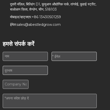
दूसरी मंज़िल, बिल्डिंग D1, फ़ुयुआन औद्योगिक पार्क, तांगवेई, फ़ुहाई स्ट्रीट,
बाओआन ज़िला, शेन्ज़ेन, चीन, 518103
मोबाइल/व्हाट्सएप:
+86 13430501259
ईमेल:
sales@abestledgrow.com
हमसे संपर्क करें