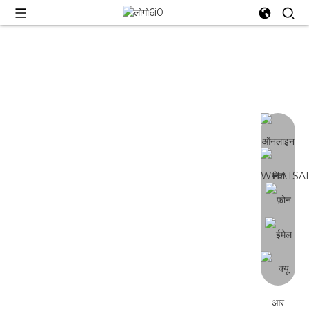
वाईई-600डब्ल्यू
8+2 बार ग्रो लाइट | 3-चैनल नियंत्रण | असली
Samsung Lm301H EVO | उच्च दक्षता
-2.85umol/j | संतुलित PPFD, 4-तरफ़ा
प्रकाश उत्सर्जित | त्वरित प्लग संरचना, स्थापना और
रखरखाव में आसान | अलग करने योग्य डिज़ाइन,