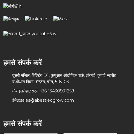
हमसे संपर्क करें
दूसरी मंज़िल, बिल्डिंग D1, फ़ुयुआन औद्योगिक पार्क, तांगवेई, फ़ुहाई स्ट्रीट,
बाओआन ज़िला, शेन्ज़ेन, चीन, 518103
मोबाइल/व्हाट्सएप:
+86 13430501259
ईमेल:
sales@abestledgrow.com
हमसे संपर्क करें