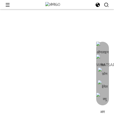
वाईसी-सी
120W~2000W, उच्च-संतुलित PPFD और 3-
चैनल नियंत्रण LED ग्रो लाइट बार