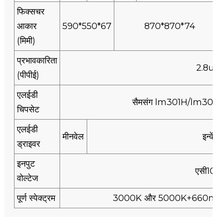
फिक्सचर
आकार
590*550*67
870*870*74
(मिमी)
प्रभावकारिता
2.8u
(पीपीई)
एलईडी
सैमसंग lm301H/lm3
चिपसेट
एलईडी
मीनवेल
इन्वे
ड्राइवर
इनपुट
एसी10
वोल्टेज
पूर्ण स्पेक्ट्रम
3000K और 5000K+660n