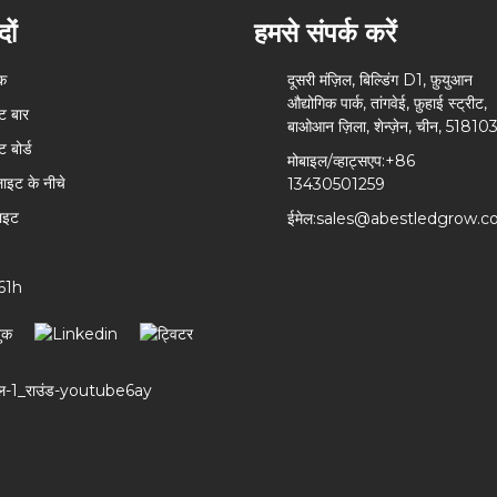
दों
हमसे संपर्क करें
ुक
दूसरी मंज़िल, बिल्डिंग D1, फ़ुयुआन
औद्योगिक पार्क, तांगवेई, फ़ुहाई स्ट्रीट,
इट बार
बाओआन ज़िला, शेन्ज़ेन, चीन, 51810
ट बोर्ड
मोबाइल/व्हाट्सएप:
+86
लाइट के नीचे
13430501259
ाइट
ईमेल:
sales@abestledgrow.