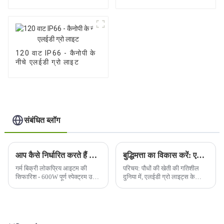
ग्रो लाइट्स
लाइट
120 वाट IP66 - कैनोपी के
नीचे एलईडी ग्रो लाइट
संबंधित ब्लॉग
आप कैसे निर्धारित करते हैं कि आपके पौधे की वृद्धि के लिए प्रकाश की कौन सी तरंगदैर्घ्य आवश्यक है?
बुद्धिमत्ता का विकास करें: एलईडी ग्रो लाइट्स के साथ भविष्य को रोशन करें
गर्म बिक्री लोकप्रिय आइटम की
परिचय: पौधों की खेती की गतिशील
सिफारिश - 600W पूर्ण स्पेक्ट्रम उच्च
दुनिया में, एलईडी ग्रो लाइट्स के
वर्दी संतुलित पीपीएफडी के साथ, हर
व्यापक उपयोग के साथ एक
पौधे की उत्कृष्ट देखभाल, बड़े कवरेज,
परिवर्तनकारी बदलाव चल रहा है।
30% से अधिक शिपिंग लागत, यूवी /
जैसे-जैसे हम अधिक स्मार्ट तरीके से
आईआर बचाने के लिए अलग करने
खेती करने की यात्रा पर निकलते हैं, न
योग्य डिजाइन ...
कि कठिन तरीके से...