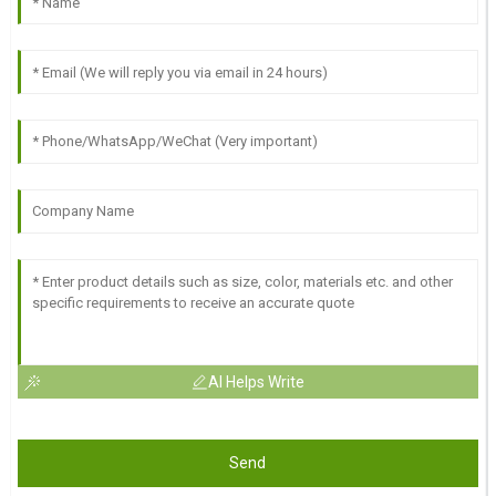
AI Helps Write
Send