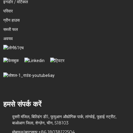
इनडोर / वर्टिकल
परिवार
ग्रीन हाउस
सब्जी फल
अवयव
हमसे संपर्क करें
दूसरी मंजिल, बिल्डिंग डी1, फूयुआन औद्योगिक पार्क, तांगवेई, फूहाई स्ट्रीट,
बाओआन जिला, शेन्ज़ेन, चीन, 518103
मोबाइल/व्हाट्सएप:
+86 18038122504