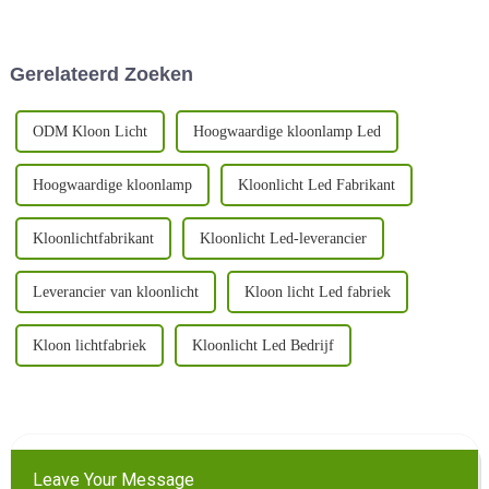
waardoor het een populaire
adoptie van LED-groeilampen.
keuze is onder binnenkwekers.
Terwijl we beginnen aan een
Hier zijn enkele voordelen:
reis om slimmer te telen, niet
Gerelateerd Zoeken
hard...
ODM Kloon Licht
Hoogwaardige kloonlamp Led
Hoogwaardige kloonlamp
Kloonlicht Led Fabrikant
Kloonlichtfabrikant
Kloonlicht Led-leverancier
Leverancier van kloonlicht
Kloon licht Led fabriek
Kloon lichtfabriek
Kloonlicht Led Bedrijf
Leave Your Message