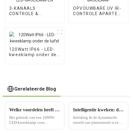
3-KANAALS
OPVOUWBARE UV IR-
CONTROLE &
CONTROLE APARTE
GEBALANCEERDE
LED-GROEILAMP
PPFD LED-
GROEILAMPEN
120Watt IP66 - LED-
kweeklamp onder de
luifel
Gerelateerde Blog
Welke voordelen heeft het gebruik van een 1000W LED-kweeklamp voor binnentuinieren?
Intelligentie kweken: de toekomst verlichten met LED-kweeklampen
Het gebruik van een 1000W
Inleiding:In de dynamische
LED-kweeklamp voor
wereld van plantenteelt is een
binnentuinieren biedt
transformatieve verschuiving
verschillende voordelen,
gaande met de wijdverbreide